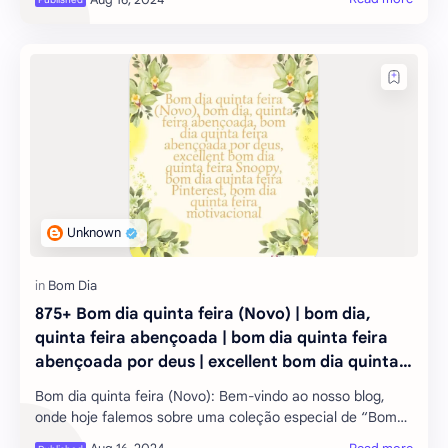
exploremos mais de 98 maneiras de diz
875+ Bom dia quinta feira (Novo) | bom dia,
quinta feira abençoada | bom dia quinta feira
abençoada por deus | excellent bom dia quinta
feira Snoopy | bom dia quinta feira Pinterest |
Bom dia quinta feira (Novo): Bem-vindo ao nosso blog,
bom dia quinta feira motivacional
onde hoje falemos sobre uma coleção especial de “Bom
dia quinta-feira (Novo)”. Se você está procurando