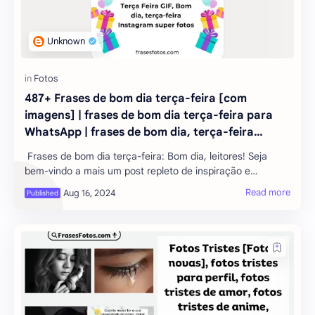
487+ Frases de bom dia terça-feira [com
imagens] | frases de bom dia terça-feira para
WhatsApp | frases de bom dia, terça-feira
motivacional | Bom dia, Terça Feira GIF | Bom
Frases de bom dia terça-feira: Bom dia, leitores! Seja
dia, terça-feira Instagram super fotos
bem-vindo a mais um post repleto de inspiração e
positividade. Hoje, exploremos algumas “Frases de bom
dia terça-feira” para começar o