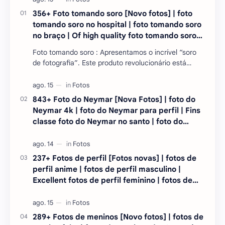
356+ Foto tomando soro [Novo fotos] | foto
tomando soro no hospital | foto tomando soro
no braço | Of high quality foto tomando soro
na upa | foto tomando soro fake
Foto tomando soro : Apresentamos o incrível “soro
de fotografia”. Este produto revolucionário está
mudando a maneira como capturamos momentos
preci…
843+ Foto do Neymar [Nova Fotos] | foto do
Neymar 4k | foto do Neymar para perfil | Fins
classe foto do Neymar no santo | foto do
Neymar no PSG em PNG
237+ Fotos de perfil [Fotos novas] | fotos de
perfil anime | fotos de perfil masculino |
Excellent fotos de perfil feminino | fotos de
perfil aesthetic | fotos de perfil para
WhatsApp
289+ Fotos de meninos [Novo fotos] | fotos de