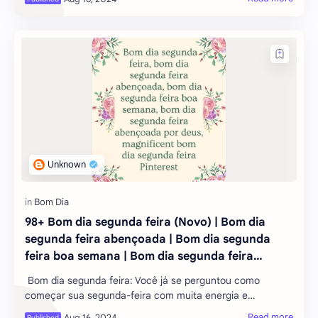
início ao seu dia – com 96+ ma
98+ Bom dia segunda feira (Novo) | Bom dia
segunda feira abençoada | Bom dia segunda
feira boa semana | Bom dia segunda feira
abençoada por deus | magnificent Bom dia
Bom dia segunda feira: Você já se perguntou como
segunda feira Pinterest
começar sua segunda-feira com muita energia e
positividade? Bem, você veio ao lugar certo! Neste post,