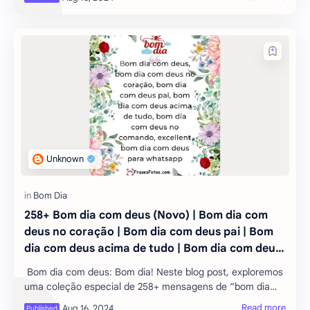
o poder por trás dessas palavras am
258+ Bom dia com deus (Novo) | Bom dia com
deus no coração | Bom dia com deus pai | Bom
dia com deus acima de tudo | Bom dia com deus
no comando | excelente Bom dia com deus para
Bom dia com deus: Bom dia! Neste blog post, exploremos
WhatsApp
uma coleção especial de 258+ mensagens de “bom dia
com Deus” (novo). Todos sabemos que acordar pela