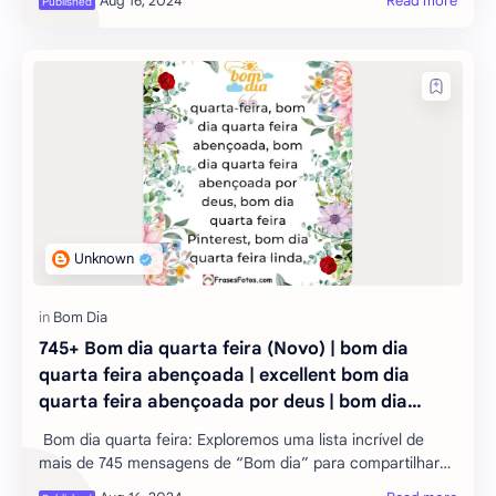
maneiras de começar o seu dia com posi
745+ Bom dia quarta feira (Novo) | bom dia
quarta feira abençoada | excellent bom dia
quarta feira abençoada por deus | bom dia
quarta feira Pinterest | bom dia quarta feira
Bom dia quarta feira: Exploremos uma lista incrível de
linda | bom dia quarta feira engraçada
mais de 745 mensagens de “Bom dia” para compartilhar
com seus amigos e familiares durante a quarta-feira.